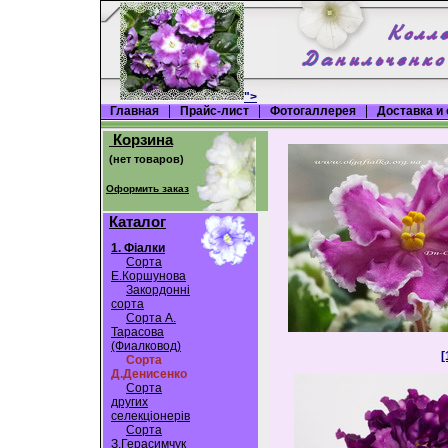
">
Главная
Прайс-лист
Фотогаллерея
Доставка и
Корзина
Оформить заказ
Каталог
1. Фіалки
Cорта
Е.Коршунова
Закордонні
сорта
Сорта А.
Тарасова
(Фиалковод)
[
Сорта
Д.Денисенко
Сорта
других
селекціонерів
Сорта
З.Герасимчук