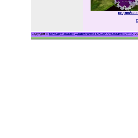
подробнее.
[
Copyright ©
Колекція фіалок Данильченко Ольги Анатоліївни<"">
, 2