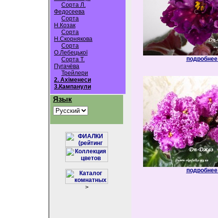
Сорта Л.
Федосеева
Сорта
Н.Козак
Сорта
Н.Скорнякова
Сорта
О.Лебецької
подробнее.
Сорта Т.
Пугачёва
Трейлери
2. Ахіменеси
3.Кампанули
Язык
подробнее.
>