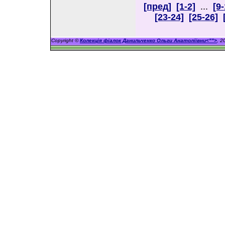
[пред]
[1-2]
...
[9-
[23-24]
[25-26]
Copyright ©
Колекція фіалок Данильченко Ольги Анатоліївни<"">
, 2