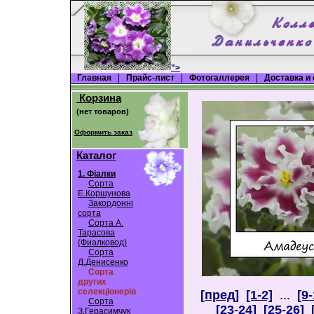
">
Главная
Прайс-лист
Фотогаллерея
Доставка и
Корзина
Оформить заказ
Каталог
1. Фіалки
Cорта
Е.Коршунова
Закордонні
сорта
Сорта А.
Тарасова
(Фиалковод)
Сорта
Д.Денисенко
Сорта
других
селекціонерів
[пред]
[1-2]
...
[9-
Сорта
[23-24]
[25-26]
З.Герасимчук