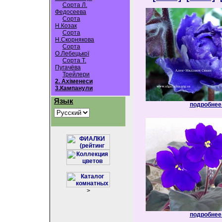
Сорта Л.
Федосеева
Сорта
Н.Козак
Сорта
Н.Скорнякова
Сорта
О.Лебецької
Сорта Т.
Пугачёва
Трейлери
2. Ахіменеси
3.Кампанули
Язык
подробнее.
>
подробнее.